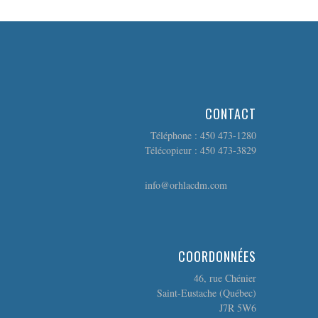
CONTACT
Téléphone : 450 473-1280
Télécopieur : 450 473-3829
info@orhlacdm.com
COORDONNÉES
46, rue Chénier
Saint-Eustache (Québec)
J7R 5W6