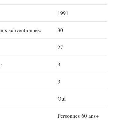
1991
nts subventionnés:
30
27
:
3
3
Oui
Personnes 60 ans+