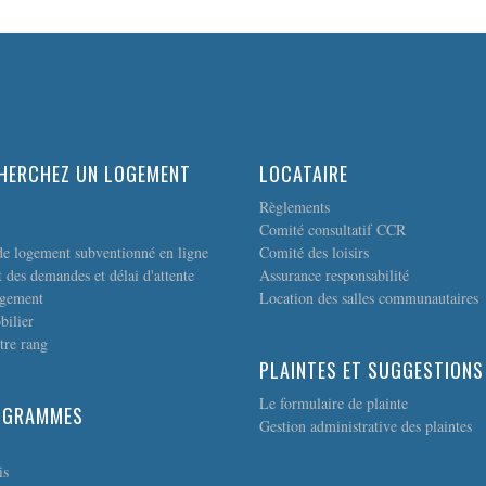
HERCHEZ UN LOGEMENT
LOCATAIRE
Règlements
Comité consultatif CCR
e logement subventionné en ligne
Comité des loisirs
 des demandes et délai d'attente
Assurance responsabilité
ogement
Location des salles communautaires
bilier
tre rang
PLAINTES ET SUGGESTIONS
Le formulaire de plainte
OGRAMMES
Gestion administrative des plaintes
is