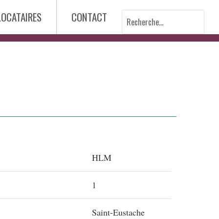
LOCATAIRES
CONTACT
Recherche
nsultatif des résidents
des loisirs
 de plainte
nistrative des plaintes
sponsabilité
HLM
 salles communautaires
ontrat
1
n
Saint-Eustache